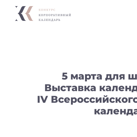
5 марта для 
Выставка кален
IV Всероссийског
календа