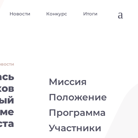
a
Новости
Конкурс
Итоги
овости
ась
Миссия
ков
Положение
ный
оме
Программа
ста
Участники