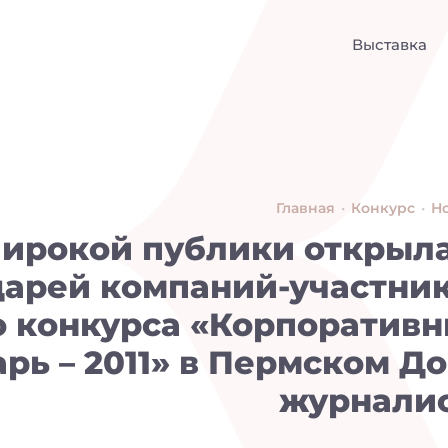
Выставка
Главная
•
Конкурс
•
Н
широкой публики открыл
дарей компаний-участни
о конкурса «Корпоратив
рь – 2011» в Пермском Д
журнали