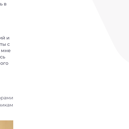
ь в
ий и
ты с
 мне
сь
ного
орами
никам