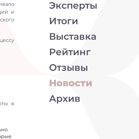
Эксперты
ивало
ций и
Итоги
ского
Выставка
цессу
Рейтинг
Отзывы
Новости
Архив
оты в
ьно
торые