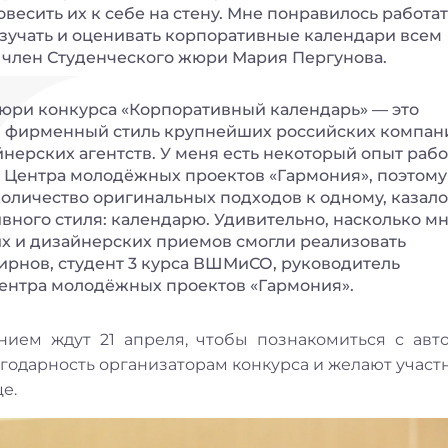
весить их к себе на стену. Мне понравилось работат
изучать и оценивать корпоративные календари всем
 член Студенческого жюри Мария Пергунова.
жюри конкурса «Корпоративный календарь» — это
 в фирменный стиль крупнейших российских компан
ерских агентств. У меня есть некоторый опыт рабо
 Центра молодёжных проектов «Гармония», поэтому
количество оригинальных подходов к одному, казало
вного стиля: календарю. Удивительно, насколько м
их и дизайнерских приемов смогли реализовать
ирнов, студент 3 курса ВШМиСО, руководитель
ентра молодёжных проектов «Гармония».
ием ждут 21 апреля, чтобы познакомиться с авт
годарность организаторам конкурса и желают участ
е.