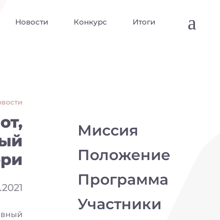
a
Новости
Конкурс
Итоги
овости
от,
Миссия
ный
Положение
юри
Программа
.2021
Участники
ивный