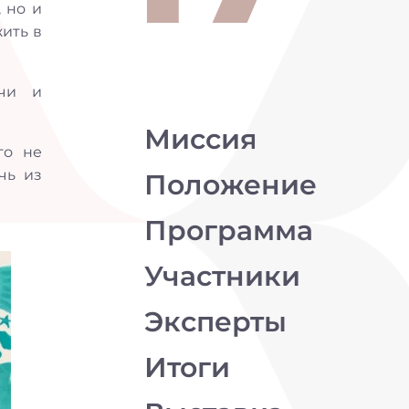
 но и
ить в
ычи и
Миссия
го не
чь из
Положение
Программа
Участники
Эксперты
Итоги