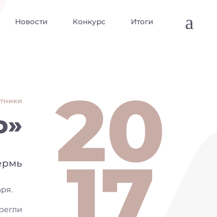
a
Новости
Конкурс
Итоги
20
стники
о»
17
Пермь
ря.
регли