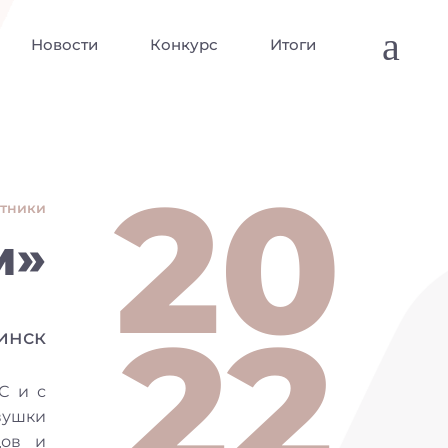
a
Новости
Конкурс
Итоги
20
стники
м»
22
бинск
С и с
вушки
дов и