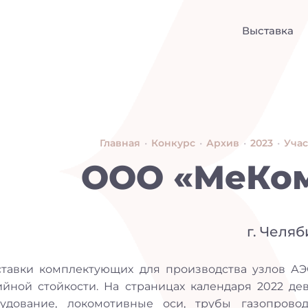
Выставка
Главная
•
Конкурс
•
Архив
•
2023
•
Уча
ООО «МеКо
г. Челя
тавки комплектующих для производства узлов АЭ
ийной стойкости. На страницах календаря 2022 де
удование, локомотивные оси, трубы газопрово