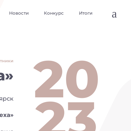
a
Новости
Конкурс
Итоги
20
стники
а»
23
оярск
еха»