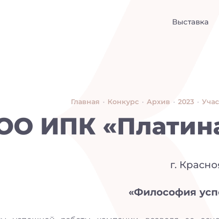
Выставка
Главная
•
Конкурс
•
Архив
•
2023
•
Уча
ОО ИПК «Платин
г. Красн
«Философия усп