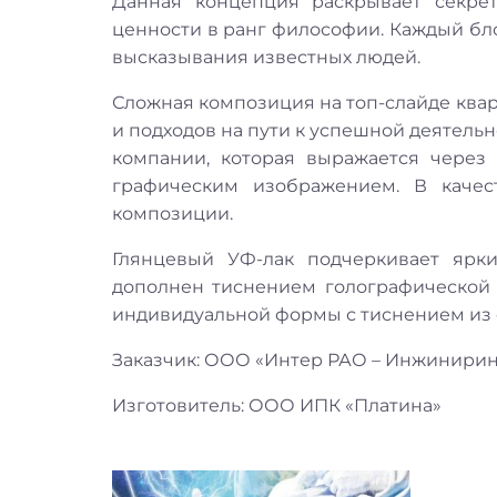
Данная концепция раскрывает секре
ценности в ранг философии. Каждый бл
высказывания известных людей.
Сложная композиция на топ-слайде ква
и подходов на пути к успешной деятель
компании, которая выражается через
графическим изображением. В качес
композиции.
Глянцевый УФ-лак подчеркивает ярк
дополнен тиснением голографической 
индивидуальной формы с тиснением из 
Заказчик: ООО «Интер РАО – Инжинирин
Изготовитель: ООО ИПК «Платина»