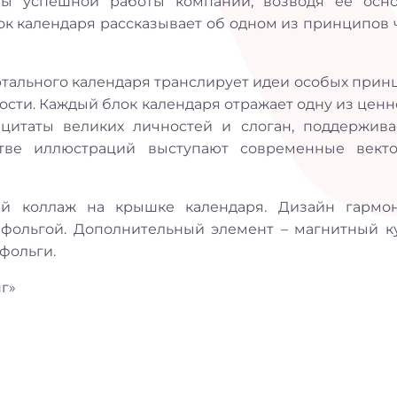
ты успешной работы компании, возводя ее осн
ок календаря рассказывает об одном из принципов 
ртального календаря транслирует идеи особых прин
ности. Каждый блок календаря отражает одну из цен
 цитаты великих личностей и слоган, поддержив
тве иллюстраций выступают современные вект
ий коллаж на крышке календаря. Дизайн гармо
фольгой. Дополнительный элемент – магнитный к
фольги.
г»