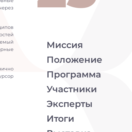
овные
через
ципов
ностей
аемый
Миссия
орные
Положение
нично
Программа
урсор
Участники
Эксперты
Итоги