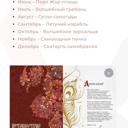
Июнь – Перо Жар-птицы
Июль – Волшебный гребень
Август – Гусли-самогуды
Сентябрь – Летучий корабль
Октябрь – Волшебное зеркальце
Ноябрь – Самоходная печка
Декабрь – Скатерть-самобранка