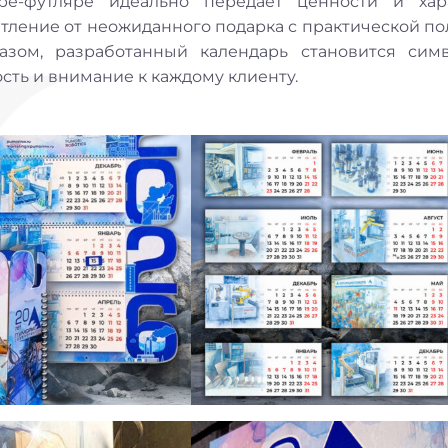
е-футляре идеально передает ценности и хар
тление от неожиданного подарка с практической по
разом, разработанный календарь становится сим
сть и внимание к каждому клиенту.