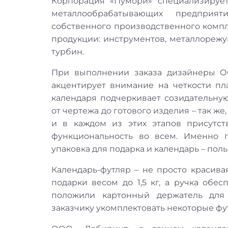
Корпорация «Пумори» специализируе
металлообрабатывающих предприя
собственного производственного компл
продукции: инструментов, металлорежу
турбин.
При выполнении заказа дизайнеры О
акцентирует внимание на четкости пл
календаря подчеркивает созидательную
от чертежа до готового изделия – так же
и в каждом из этих этапов присутств
функциональность во всем. Именно 
упаковка для подарка и календарь – пол
Календарь-футляр – не просто красива
подарки весом до 1,5 кг, а ручка обе
положили картонный держатель для 
заказчику укомплектовать некоторые ф