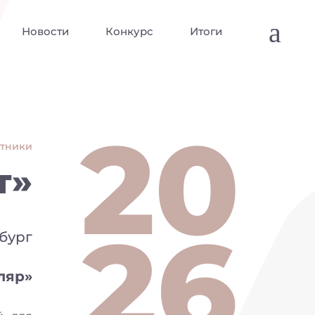
a
Новости
Конкурс
Итоги
20
стники
т»
26
рбург
ляр»