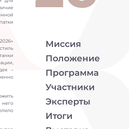
й для
личие
енной
патки
2026»
Миссия
стиль
танки
Положение
зации,
дея –
Программа
менно
Участники
ожить
Эксперты
 него
олило
Итоги