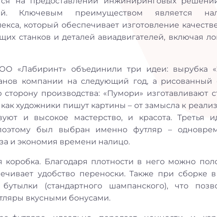
тся на предоставлении инжиниринговых решени
тий. Ключевым преимуществом является на
екса, который обеспечивает изготовление качеств
щих станков и деталей авиадвигателей, включая ло
ОО «Лабиринт» объединили три идеи: вырубка «
анов компании на следующий год, а рисованный 
 сторону производства: «Пумори» изготавливают с
, как художники пишут картины – от замысла к реали
уют и высокое мастерство, и красота. Третья и
поэтому был выбран именно футляр – одновре
ьза и экономия времени налицо.
я коробка. Благодаря плотности в него можно пол
спечивает удобство переноски. Также при сборке в
бутылки (стандартного шампанского), что позв
утляры вкусными бонусами.