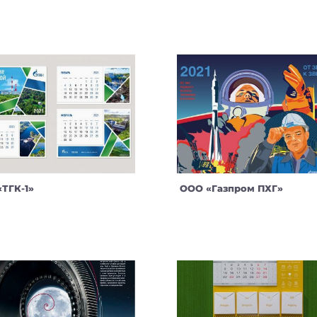
ТГК-1»
ООО «Газпром ПХГ»