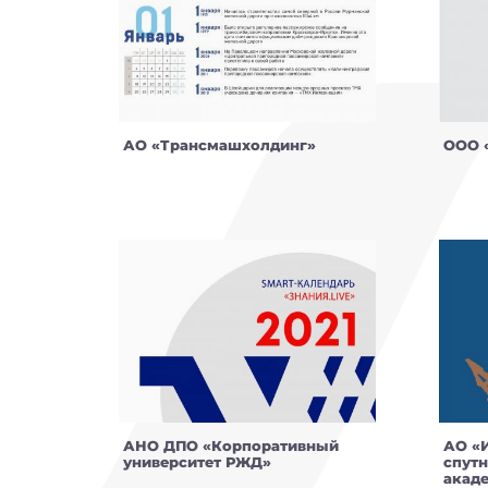
АО «Трансмашхолдинг»
ООО 
АНО ДПО «Корпоративный
АО «
университет РЖД»
спут
акаде