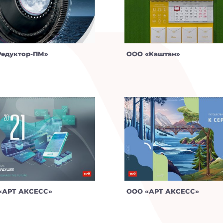
Редуктор-ПМ»
ООО «Каштан»
«АРТ АКСЕСС»
ООО «АРТ АКСЕСС»